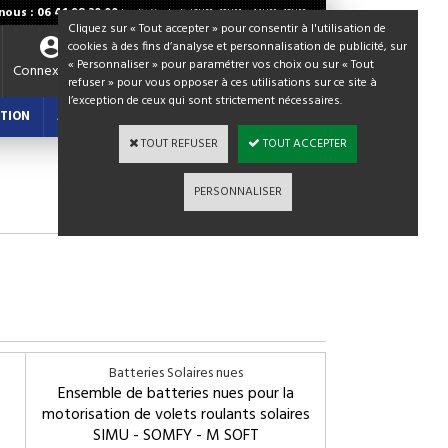
ous : 06 41 98 30 00
Lundi - Vendredi / 8H30 - 12H00 et 14H00 - 18H00
Cliquez sur « Tout accepter » pour consentir à l'utilisation de
cookies à des fins d’analyse et personnalisation de publicité, sur
« Personnaliser » pour paramétrer vos choix ou sur « Tout
Votre panier
Connexion
refuser » pour vous opposer à ces utilisations sur ce site à
0,00 €
l’exception de ceux qui sont strictement nécessaires.
TION
ACTUALITES : BLOG
TOUT REFUSER
TOUT ACCEPTER
PERSONNALISER
Batteries Solaires nues
Ensemble de batteries nues pour la
motorisation de volets roulants solaires
SIMU - SOMFY - M SOFT