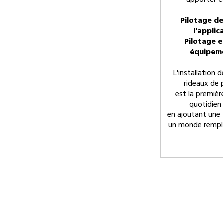
apporter c
Pilotage d
l'applic
Pilotage e
équipeme
L'installation 
rideaux de p
est la premièr
quotidien
en ajoutant une 
un monde rempli 