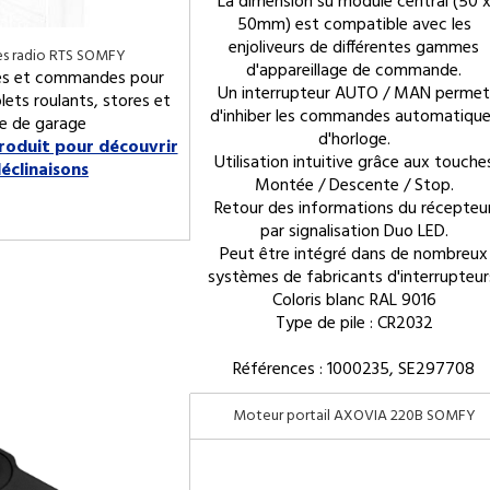
La dimension su module central (50 
50mm) est compatible avec les
enjoliveurs de différentes gammes
 radio RTS SOMFY
d'appareillage de commande.
s et commandes pour
Un interrupteur AUTO / MAN permet
lets roulants, stores et
d'inhiber les commandes automatiqu
e de garage
d'horloge.
produit pour découvrir
Utilisation intuitive grâce aux touche
déclinaisons
Montée / Descente / Stop.
Retour des informations du récepteu
par signalisation Duo LED.
Peut être intégré dans de nombreux
systèmes de fabricants d'interrupteur
Coloris blanc RAL 9016
Type de pile : CR2032
Références : 1000235, SE297708
Moteur portail AXOVIA 220B SOMFY