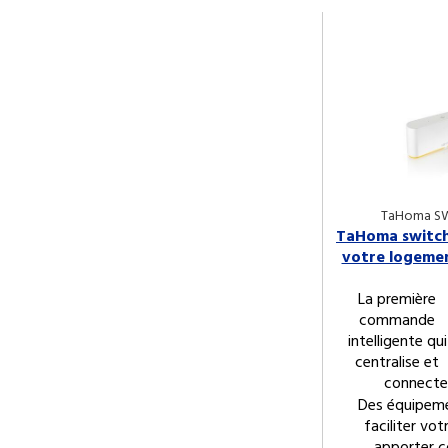
TaHoma S
TaHoma switch
votre logemen
La première
commande
intelligente qui
centralise et
connecte
Des équipem
faciliter vo