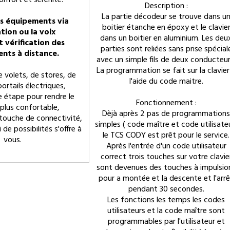
onfort et sérénité!
Description :
La partie décodeur se trouve dans u
es équipements via
boitier étanche en époxy et le clavie
ation ou la voix
dans un boitier en aluminium. Les deu
t vérification des
parties sont reliées sans prise spécial
nts à distance.
avec un simple fils de deux conducteur
La programmation se fait sur la clavier
de volets, de stores, de
l'aide du code maitre.
ortails électriques,
e étape pour rendre le
Fonctionnement :
 plus confortable,
Dèjà après 2 pas de programmations
touche de connectivité,
simples ( code maître et code utilisate
de possibilités s'offre à
le TCS CODY est prêt pour le service.
vous.
Après l'entrée d'un code utilisateur
correct trois touches sur votre clavie
sont devenues des touches à impulsio
pour a montée et la descente et l'arr
pendant 30 secondes.
Les fonctions les temps les codes
utilisateurs et la code maître sont
programmables par l'utilisateur et