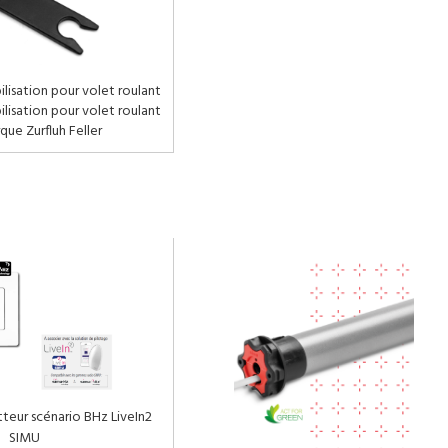
isation pour volet roulant
isation pour volet roulant
que Zurfluh Feller
eur scénario BHz LiveIn2
SIMU