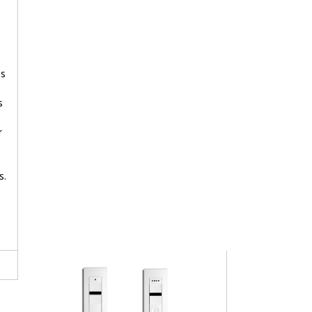
x
es
s
r
s.