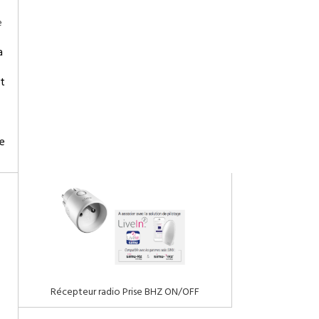
e
a
t
e
Récepteur radio Prise BHZ ON/OFF