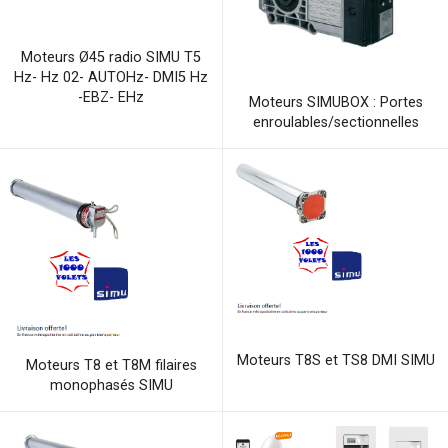
Moteurs Ø45 radio SIMU T5
Hz- Hz 02- AUTOHz- DMI5 Hz
-EBZ- EHz
Moteurs SIMUBOX : Portes
enroulables/sectionnelles
Moteurs T8S et TS8 DMI SIMU
Moteurs T8 et T8M filaires
monophasés SIMU