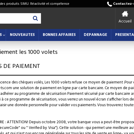
 des produits SIMU. Réactivité et compétence
Contactez-n
Accueil
S
NOUVEAUTES
BONNES AFFAIRES
DEPANNAGE
PRESENTA
ement les 1000 volets
 DE PAIEMENT
scence des chèques volés, Les 1000 volets refuse ce moyen de paiement .
Pour 
ets.com une solution de paiement en ligne par carte bancaire.
Ce moyen de paie
'adhérer au programme de sécurisation Paiement sécurisé par carte bancaire 
 à ce programme de sécurisation, vous verrez un nouvel écran s'afficher lors d
sir une donnée personnelle pour valider vos paiements. Vous trouverez toutes les
URE : ATTENTION!
Depuis octobre 2008, votre banque vous a peut-être propo
cureCode" ou " Verified by Visa").
Cette solution -qui permet une meilleure au
ués, et qui n'est pas encore généralisée sur tous les site de vente en ligne- va v