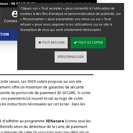
ous : 06 41 98 30 00
Lundi - Vendredi / 8H30 - 12H00 et 14H00 - 18H00
Cliquez sur « Tout accepter » pour consentir à l'utilisation de
cookies à des fins d’analyse et personnalisation de publicité, sur
« Personnaliser » pour paramétrer vos choix ou sur « Tout
Votre panier
Connexion
refuser » pour vous opposer à ces utilisations sur ce site à
0,00 €
l’exception de ceux qui sont strictement nécessaires.
TION
ACTUALITES : BLOG
TOUT REFUSER
TOUT ACCEPTER
PERSONNALISER
cette raison, Les 1000 volets propose sur son site
ment offre un maximum de garanties de sécurité :
assortie du protocole de paiement 3D SECURE
.
Si votre
e vos paiements.
Ce nouvel écran au logo de votre
 instructions nécessaires sur cet écran : lisez-les
sé d'adhérer au programme
3DSecure
(connu sous les
thentification du détenteur de la carte de paiement
ous imposer de créer (si vous n'en avez pas déjà un) un