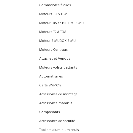
Commandes filaires
Moteurs T8 & T8M
Moteur T8S et TS8 DMI SIMU
Moteurs T9 & T9M
Moteur SIMUBOX SIMU
Moteurs Centraux
Attaches et Verrous
Moteurs volets battants
Automatismes
Carte BMP 012
Accessoires de montage
Accessoires manuels
Composants
Accessoires de sécurité
Tabliers aluminium seuls