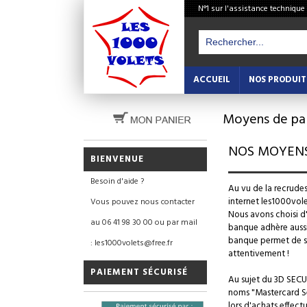
N°1 sur l'assistance technique
ACCUEIL
NOS PRODUIT
Moyens de pai
NOS MOYENS
BIENVENUE
Besoin d'aide ?
Au vu de la recrude
internet les1000vol
Vous pouvez nous contacter
Nous avons choisi d
au 06 41 98 30 00 ou par mail
banque adhère aussi
banque permet de sai
: les1000volets@free.fr
attentivement !
PAIEMENT SÉCURISÉ
Au sujet du 3D SEC
noms "Mastercard Se
lors d'achats effect