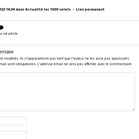
022 14:34
dans
Actualité les 1000 volets
-
Lien permanent
cet article.
entaire
 modérés. Ils n'apparaitront pas tant que l'auteur ne les aura pas approuvés.
mail sont obligatoires. L'adresse email ne sera pas affichée avec le commentaire.