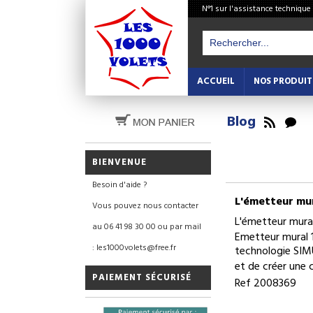
N°1 sur l'assistance technique
ACCUEIL
NOS PRODUIT
Blog
BIENVENUE
Besoin d'aide ?
L'émetteur mur
Vous pouvez nous contacter
L'émetteur mural
au 06 41 98 30 00 ou par mail
Emetteur mural 
: les1000volets@free.fr
technologie SIM
et de créer une
PAIEMENT SÉCURISÉ
Ref 2008369