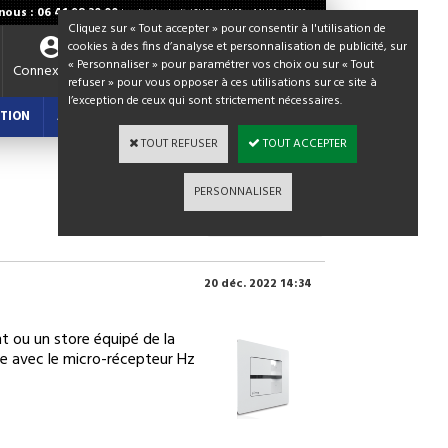
ous : 06 41 98 30 00
Lundi - Vendredi / 8H30 - 12H00 et 14H00 - 18H00
Cliquez sur « Tout accepter » pour consentir à l'utilisation de
cookies à des fins d’analyse et personnalisation de publicité, sur
« Personnaliser » pour paramétrer vos choix ou sur « Tout
Votre panier
Connexion
refuser » pour vous opposer à ces utilisations sur ce site à
0,00 €
l’exception de ceux qui sont strictement nécessaires.
TION
ACTUALITES : BLOG
TOUT REFUSER
TOUT ACCEPTER
PERSONNALISER
Retour aux billets
20 déc. 2022 14:34
 ou un store équipé de la
 avec le micro-récepteur Hz