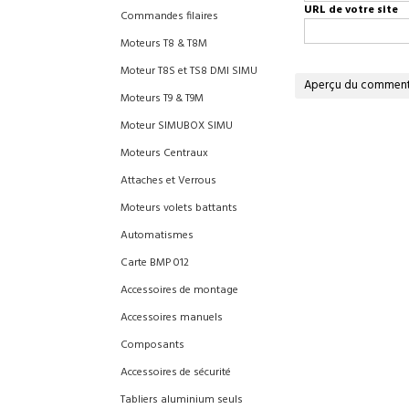
URL de votre site
Commandes filaires
Moteurs T8 & T8M
Moteur T8S et TS8 DMI SIMU
Aperçu du comment
Moteurs T9 & T9M
Moteur SIMUBOX SIMU
Moteurs Centraux
Attaches et Verrous
Moteurs volets battants
Automatismes
Carte BMP 012
Accessoires de montage
Accessoires manuels
Composants
Accessoires de sécurité
Tabliers aluminium seuls