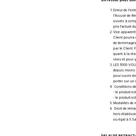
Un retour peut don
Erreur de l'en
l’Accusé de Ré
ouvrés à compt
prix facturé d
Vice apparent 
Client pourra 
de dommages-in
par le Client.
quant à la réa
vices et pour y
LES 1000 VOLET
depuis moins d
pour ouvrir dr
porter sur un
Conditions de
- le produit 
- le produit 
Modalités de 
Droit de retra
hors établisse
ou égal à 5 Sa