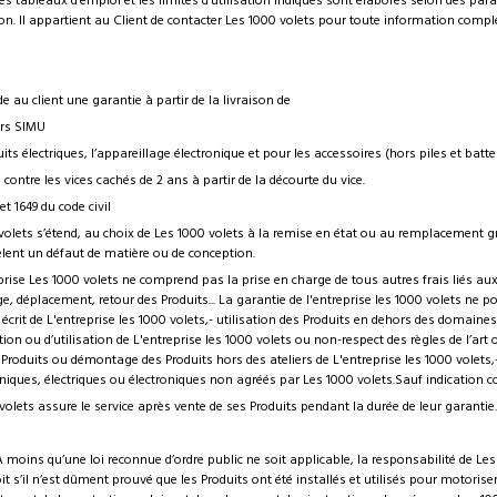
s tableaux d’emploi et les limites d’utilisation indiqués sont élaborés selon des para
tion. Il appartient au Client de contacter Les 1000 volets pour toute information comp
e au client une garantie à partir de la livraison de
urs SIMU
its électriques, l’appareillage électronique et pour les accessoires (hors piles et batter
 contre les vices cachés de 2 ans à partir de la décourte du vice.
et 1649 du code civil
volets s’étend, au choix de Les 1000 volets à la remise en état ou au remplacement gra
èlent un défaut de matière ou de conception.
eprise Les 1000 volets ne comprend pas la prise en charge de tous autres frais liés au
déplacement, retour des Produits... La garantie de l'entreprise les 1000 volets ne po
 écrit de L'entreprise les 1000 volets,- utilisation des Produits en dehors des domaines
ation ou d’utilisation de L'entreprise les 1000 volets ou non-respect des règles de l’ar
s Produits ou démontage des Produits hors des ateliers de L'entreprise les 1000 volet
iques, électriques ou électroniques non agréés par Les 1000 volets.Sauf indication con
volets assure le service après vente de ses Produits pendant la durée de leur garantie.
A moins qu’une loi reconnue d’ordre public ne soit applicable, la responsabilité de L
oit s’il n’est dûment prouvé que les Produits ont été installés et utilisés pour motoris