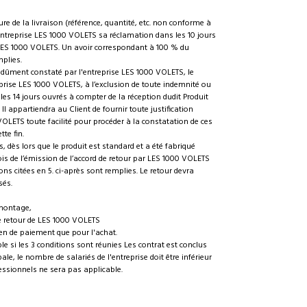
re de la livraison (référence, quantité, etc. non conforme à
l'entreprise LES 1000 VOLETS sa réclamation dans les 10 jours
se LES 1000 VOLETS. Un avoir correspondant à 100 % du
mplies.
, dûment constaté par l'entreprise LES 1000 VOLETS, le
prise LES 1000 VOLETS, à l’exclusion de toute indemnité ou
es 14 jours ouvrés à compter de la réception dudit Produit
Il appartiendra au Client de fournir toute justification
VOLETS toute facilité pour procéder à la constatation de ces
tte fin.
 dès lors que le produit est standard et a été fabriqué
ois de l’émission de l’accord de retour par LES 1000 VOLETS
ions citées en 5. ci-après sont remplies. Le retour devra
sés.
émontage,
de retour de LES 1000 VOLETS
en de paiement que pour l'achat.
le si les 3 conditions sont réunies Les contrat est conclus
le, le nombre de salariés de l'entreprise doit être inférieur
fessionnels ne sera pas applicable.