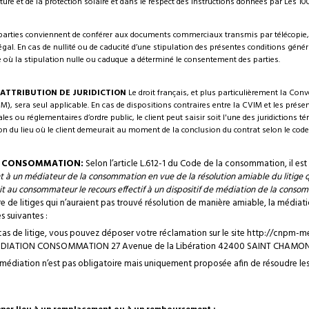
re et de la protection solaire et dans le respect des instructions données par Les 10
parties conviennent de conférer aux documents commerciaux transmis par télécopie, la 
gal. En cas de nullité ou de caducité d’une stipulation des présentes conditions généra
 où la stipulation nulle ou caduque a déterminé le consentement des parties.
T ATTRIBUTION DE JURIDICTION
Le droit français, et plus particulièrement la Conv
), sera seul applicable. En cas de dispositions contraires entre la CVIM et les présen
les ou réglementaires d’ordre public, le client peut saisir soit l'une des juridictions
iction du lieu où le client demeurait au moment de la conclusion du contrat selon le c
LA CONSOMMATION:
Selon l’article L.612-1 du Code de la consommation, il es
t à un médiateur de la consommation en vue de la résolution amiable du litige qui
it au consommateur le recours effectif à un dispositif de médiation de la conso
dre de litiges qui n’auraient pas trouvé résolution de manière amiable, la médi
 suivantes :
s de litige, vous pouvez déposer votre réclamation sur le site http://cnpm-
EDIATION CONSOMMATION 27 Avenue de la Libération 42400 SAINT CHAMO
a médiation n’est pas obligatoire mais uniquement proposée afin de résoudre les li