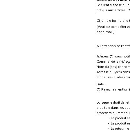
DELAI DE RETRACT
Le client dispose d'un
prévus aux articles L
Ci joint le formulaire
(Veuillez compléter e
par e-mail )
A l'attention de l'ent
Je/nous (*) vous notif
Commandé le (*)/reçu 
Nom du (des) consom
Adresse du (des) con
Signature du (des) co
Date :
(*) Rayez la mention i
Lorsque le droit de ret
plus tard dans les qua
procedera au rembours
- Le produit est re
- Le produit est re
- Le retour ne con