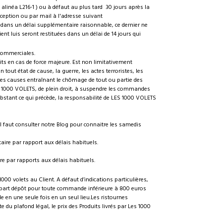
r alinéa L216-1 ) ou à défaut au plus tard 30 jours après la
éception ou par mail à l'adresse suivant
n dans un délai supplémentaire raisonnable, ce dernier ne
nt luis seront restituées dans un délai de 14 jours qui
 commerciales.
ts en cas de force majeure. Est non limitativement
 tout état de cause, la guerre, les actes terroristes, les
utes causes entraînant le chômage de tout ou partie des
ES 1000 VOLETS, de plein droit, à suspendre les commandes
bstant ce qui précède, la responsabilité de LES 1000 VOLETS
 Il faut consulter notre Blog pour connaitre les samedis
ire par rapport aux délais habituels.
e par rapports aux délais habituels.
000 volets au Client. A défaut d’indications particulières,
épart dépôt pour toute commande inférieure à 800 euros
 en une seule fois en un seul lieu.Les ristournes
e du plafond légal, le prix des Produits livrés par Les 1000