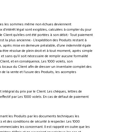
outes les sommes même non échues deviennent
d’intérêt légal sont exigibles, calculées à compter du jour
 le Client qu’elles ont été portées à son débit.- Tout paiement
est la plus ancienne.- L’expédition des Produits restant à
ble, après mise en demeure préalable, d’une indemnité égale
ra être résolue de plein droit et à tout moment, après simple
, et sans qu’il soit nécessaire de remplir aucune formalité
u Client, et en conséquence, Les 1000 volets, son
locaux du Client afin de dresser un inventaire complet des
n de la vente et l’usure des Produits, les acomptes
ntégral du prix par le Client. Les chèques, lettres de
fectif par Les 1000 volets. En cas de défaut de paiement
rnant les Produits par les documents techniques les
s et des conditions de sécurité à respecter. Les 1000
ommerciales les concernant. Il est rappelé en outre que les