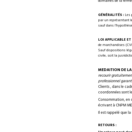
domaines de la fermetu
GÉNÉRALITÉS :
Les 
par un représentant lé
sauf dans l’hypothèse
LOI APPLICABLE E
de marchandises (CVIM
Sauf dispositions léga
civile, soit la jusrid
MEDAITION DE 
recourir gratuitemen
professionnel garant
Clients , dans le ca
coordonnées sont les
Consommation, en ca
écrivant à CNPM M
Il est rappelé que l
RETOURS :