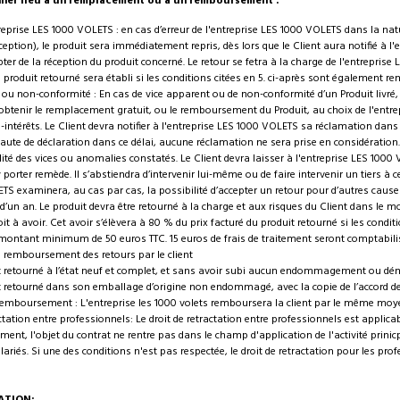
ner lieu à un remplacement ou à un remboursement :
treprise LES 1000 VOLETS : en cas d’erreur de l'entreprise LES 1000 VOLETS dans la natu
ception), le produit sera immédiatement repris, dès lors que le Client aura notifié à 
er de la réception du produit concerné. Le retour se fetra à la charge de l'entrepri
u produit retourné sera établi si les conditions citées en 5. ci-après sont également re
ou non-conformité : En cas de vice apparent ou de non-conformité d’un Produit livré
obtenir le remplacement gratuit, ou le remboursement du Produit, au choix de l'entre
térêts. Le Client devra notifier à l'entreprise LES 1000 VOLETS sa réclamation dans l
 Faute de déclaration dans ce délai, aucune réclamation ne sera prise en considération. 
lité des vices ou anomalies constatés. Le Client devra laisser à l'entreprise LES 1000 
 porter remède. Il s’abstiendra d’intervenir lui-même ou de faire intervenir un tiers à ce
S examinera, au cas par cas, la possibilité d’accepter un retour pour d’autres causes,
’un an. Le produit devra être retourné à la charge et aux risques du Client dans le m
oit à avoir. Cet avoir s’élèvera à 80 % du prix facturé du produit retourné si les condit
 montant minimum de 50 euros TTC. 15 euros de frais de traitement seront comptabili
 remboursement des retours par le client
est retourné à l’état neuf et complet, et sans avoir subi aucun endommagement ou d
est retourné dans son emballage d’origine non endommagé, avec la copie de l’accord 
remboursement : L'entreprise les 1000 volets remboursera la client par le même moy
ctation entre professionnels: Le droit de retractation entre professionnels est applicab
ment, l'objet du contrat ne rentre pas dans le champ d'application de l'activité prinicpa
lariés. Si une des conditions n'est pas respectée, le droit de retractation pour les pro