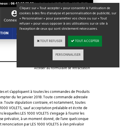
ous : 06 41 98 30 00
Lundi - Vendredi / 8H30 - 12H00 et 14H00 - 18H00
Cliquez sur « Tout accepter » pour consentir à l'utilisation de
cookies à des fins d’analyse et personnalisation de publicité, sur
« Personnaliser » pour paramétrer vos choix ou sur « Tout
Votre panier
Connexion
refuser » pour vous opposer à ces utilisations sur ce site à
0,00 €
l’exception de ceux qui sont strictement nécessaires.
TION
ACTUALITES : BLOG
TOUT REFUSER
TOUT ACCEPTER
PERSONNALISER
Acceder au formulaire de retractation
es et s’appliquent à toutes les commandes de Produits
 compter du 1er janvier 2018. Toute commande adressée
e. Toute stipulation contraire, et notamment, toutes
 1000 VOLETS, sauf acceptation préalable et écrite de
ns lesquelles LES 1000 VOLETS s'engage à fournir les
pas se prévaloir, à un moment donné, de l’une quelconque
t renonciation par LES 1000 VOLETS à s’en prévaloir