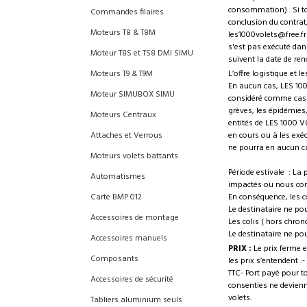
consommation) . Si tou
Commandes filaires
conclusion du contrat
Moteurs T8 & T8M
les1000volets@free.fr
s'est pas exécuté dans
Moteur T8S et TS8 DMI SIMU
suivent la date de ren
L’offre logistique et
Moteurs T9 & T9M
En aucun cas, LES 100
Moteur SIMUBOX SIMU
considéré comme cas de
grèves, les épidémies
Moteurs Centraux
entités de LES 1000 V
en cours ou à les exé
Attaches et Verrous
ne pourra en aucun ca
Moteurs volets battants
Période estivale : La 
Automatismes
impactés ou nous cont
En conséquence, les c
Carte BMP 012
Le destinataire ne po
Accessoires de montage
Les colis ( hors chro
Le destinataire ne po
Accessoires manuels
PRIX :
Le prix ferme e
Composants
les prix s’entendent 
TTC- Port payé pour t
Accessoires de sécurité
consenties ne devienne
volets.
Tabliers aluminium seuls