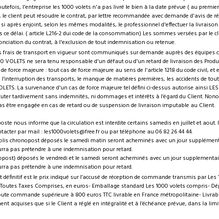
tefois, l'entreprise les 1000 volets n'a pas livré le bien à la date prévue ( au premie
, le client peut résoudre le contrat, par lettre recommandée avec demande d'avis de r
 si après enjoint, selon les mêmes modalités, le professionnel d'effectuer la livraiso
 ce délai. ( article L216-2 dui code de la consommation) Les sommes versées par le clie
onciation du contrat, à l'exclusion de tout indemnisation ou retenue.
 les frais de transport en vigueur sont communiqués sur demande auprès des équipes
0 VOLETS ne sera tenu responsable d'un défaut ou d'un retard de livraison des Produi
 force majeure : tout cas de force majeure au sens de l'article 1218 du code civil, et en
, l’interruption des transports, le manque de matières premières, les accidents de to
OLETS. La survenance d'un cas de force majeure tel défini ci-dessus autorise ainsi L
cuter tardivement sans indemnités, ni dommages et intérêts à l’égard du Client. Nono
s être engagée en cas de retard ou de suspension de livraison imputable au Client.
poste nous informe que la circulation est interdite certains samedis en juillet et aout.
acter par mail : les1000volets@free.fr ou par téléphone au 06 82 26 44 44.
olis chronopost déposés le samedi matin seront acheminés avec un jour supplémenta
urra pas prétendre à une indemnisation pour retard.
nopost) déposés le vendredi et le samedi seront acheminés avec un jour supplementair
urra pas prétendre à une indemnisation pour retard.
t définitif est le prix indiqué sur l’accusé de réception de commande transmis par Les 1
:- Toutes Taxes Comprises, en euros- Emballage standard Les 1000 volets compris- D
oute commande supérieure à 800 euros TTC livrable en France métropolitaine- Livrable
nt acquises que si le Client a réglé en intégralité et à l’échéance prévue, dans la limit