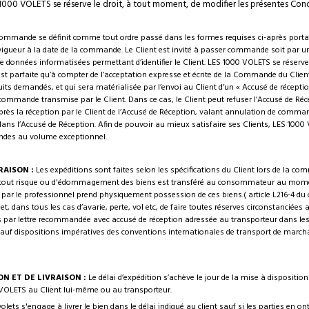
 1000 VOLETS se réserve le droit, à tout moment, de modifier les présentes Con
ommande se définit comme tout ordre passé dans les formes requises ci-après porta
 vigueur à la date de la commande. Le Client est invité à passer commande soit par u
e données informatisées permettant d’identifier le Client. LES 1000 VOLETS se réserv
est parfaite qu’à compter de l’acceptation expresse et écrite de la Commande du Cli
duits demandés, et qui sera matérialisée par l’envoi au Client d’un « Accusé de récep
 commande transmise par le Client. Dans ce cas, le Client peut refuser l’Accusé de Réc
rès la réception par le Client de l’Accusé de Réception, valant annulation de command
ans l’Accusé de Réception. Afin de pouvoir au mieux satisfaire ses Clients, LES 1000 VO
des au volume exceptionnel.
RAISON :
Les expéditions sont faites selon les spécifications du Client lors de la
 tout risque ou d'édommagement des biens est transféré au consommateur au moment o
par le professionnel prend physiquement possession de ces biens.( article L216-4 du c
, et, dans tous les cas d’avarie, perte, vol etc, de faire toutes réserves circonstanciées 
s par lettre recommandée avec accusé de réception adressée au transporteur dans les t
f dispositions impératives des conventions internationales de transport de marchan
ON ET DE LIVRAISON :
Le délai d’expédition s’achève le jour de la mise à dispositi
 VOLETS au Client lui-même ou au transporteur.
volets s'engage à livrer le bien dans le délai indiqué au client sauf si les parties en o