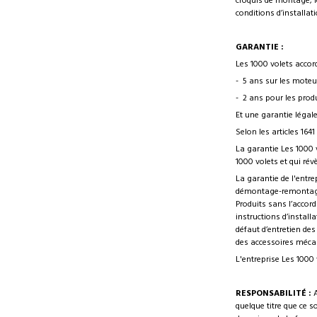
croquis de montage, le
conditions d’installa
GARANTIE :
Les 1000 volets accord
- 5 ans sur les mote
- 2 ans pour les produ
Et une garantie légale
Selon les articles 1641 
La garantie Les 1000 
1000 volets et qui rév
La garantie de l'entr
démontage-remontage, 
Produits sans l’accord
instructions d’install
défaut d’entretien de
des accessoires mécan
L'entreprise Les 1000 
RESPONSABILITÉ :
quelque titre que ce s