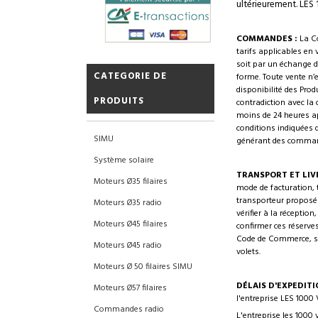
ultérieurement. LES
COMMANDES :
La C
tarifs applicables en
soit par un échange d
CATEGORIE DE
forme. Toute vente n’
disponibilité des Pro
PRODUITS
contradiction avec la
moins de 24 heures ap
conditions indiquées d
SIMU
générant des comman
Système solaire
TRANSPORT ET LIV
Moteurs Ø35 filaires
mode de facturation,
transporteur proposé 
Moteurs Ø35 radio
vérifier à la réception
Moteurs Ø45 filaires
confirmer ces réserve
Code de Commerce, sau
Moteurs Ø45 radio
volets.
Moteurs Ø 50 filaires SIMU
DÉLAIS D'EXPEDITI
Moteurs Ø57 filaires
l'entreprise LES 1000
Commandes radio
L'entreprise les 1000 