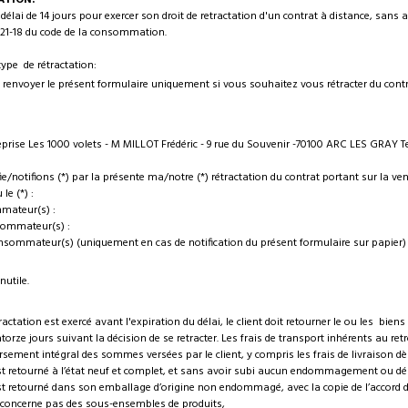
ATION:
 délai de 14 jours pour exercer son droit de retractation d'un contrat à distance, sans
221-18 du code de la consommation.
 type de rétractation:
t renvoyer le présent formulaire uniquement si vous souhaitez vous rétracter du cont
reprise Les 1000 volets - M MILLOT Frédéric - 9 rue du Souvenir -70100 ARC LES GRAY Te
ie/notifions (*) par la présente ma/notre (*) rétractation du contrat portant sur la ven
le (*) :
mateur(s) :
sommateur(s) :
nsommateur(s) (uniquement en cas de notification du présent formulaire sur papier) 
nutile.
ractation est exercé avant l'expiration du délai, le client doit retourner le ou les bien
torze jours suivant la décision de se retracter. Les frais de transport inhérents au retr
ement intégral des sommes versées par le client, y compris les frais de livraison dè
tourné à l’état neuf et complet, et sans avoir subi aucun endommagement ou 
tourné dans son emballage d’origine non endommagé, avec la copie de l’accord d
cerne pas des sous-ensembles de produits,