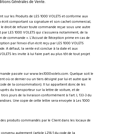
ditions Générales de Vente.
nt sur les Produits de LES 1000 VOLETS et conforme aux
n écrit comportant sa signature et son cachet commercial,
e le droit de refuser toute commande reçue sous une autre
ent par LES 1000 VOLETS qui s’assurera notamment, de la
tion de commande ». L’Accusé de Réception prime en cas de
eption par l’envoi d’un écrit reçu par LES 1000 VOLETS
e. A défaut, la vente est conclue à la date et aux
LETS les invite à lui faire part au plus tôt de tout projet
 commande passée sur www.les1000volets.com. Quelque soit le
ù ce dernier ou un tiers désigné par lui et autre que le
ode de la consommation). Il lui appartient donc de les
auprès du transporteur sur la lettre de voiture, et de
rois jours de la livraison conformément à l’art. L 133-3 du
dises. Une copie de cette lettre sera envoyée à Les 1000
on des produits commandés par le Client dans les locaux de
nt convenu autrement (article L216-1 du code de la