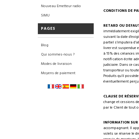
Nouveau Emetteur radio
CONDITIONS DE PA
SIMU
RETARD OU DEFAUT
PAGES
immédiatement exigibl
suivant la date d’exig
partiel s’imputera d’a
Blog
livrer est suspendue 
à 15% des créances imp
Qui sommes-nous ?
notifi cation écrite a
Modes de livraison
judiciaire. Dans ce ca
transporteur ou toute
Moyens de paiement
Produits qu’il possède
éventuellement perçus
CLAUSE DE RÉSERV
change et cessions de
par le Client de tout 
INFORMATION SUR 
accompagnant. Il appar
volets se réserve le d