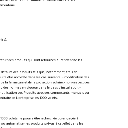
mètres définis et ne sauraient couvrir tous les cas et
lémentaire.
ies).
tuit des produits qui sont retournés à L'entreprise les
x défauts des produits tels que, notamment, frais de
urra être accordée dans les cas suivants :- modification des
 de la fermeture et de la protection solaire,- non-respect des
t ou des normes en vigueur dans le pays d’installation,-
s,- utilisation des Produits avec des composants manuels ou
traire de L'entreprise les 1000 volets,
es 1000 volets ne pourra être recherchée ou engagée à
er ou automatiser les produits prévus à cet effet dans les