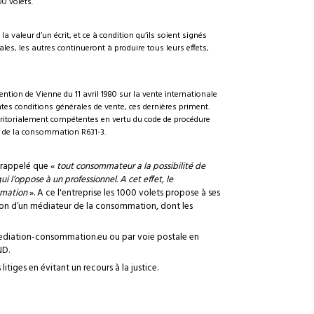
00 volets.
valeur d’un écrit, et ce à condition qu’ils soient signés
les, les autres continueront à produire tous leurs effets,
ention de Vienne du 11 avril 1980 sur la vente internationale
tes conditions générales de vente, ces dernières priment.
 térritorialement compétentes en vertu du code de procédure
ode de la consommation R631-3.
t rappelé que «
tout consommateur a la possibilité de
 l’oppose à un professionnel. A cet effet, le
mmation
». A ce l'entreprise les 1000 volets propose à ses
ation d’un médiateur de la consommation, dont les
mediation-consommation.eu ou par voie postale en
ND.
tiges en évitant un recours à la justice.