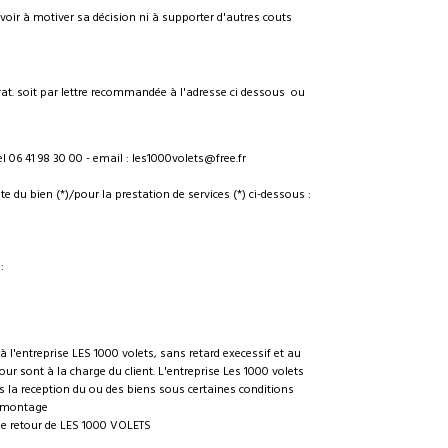
 avoir à motiver sa décision ni à supporter d'autres couts
rat. soit par lettre recommandée à l'adresse ci dessous ou
l 06 41 98 30 00 - email : les1000volets@free.fr
te du bien (*)/pour la prestation de services (*) ci-dessous :
:
s à l'entreprise LES 1000 volets, sans retard execessif et au
our sont à la charge du client. L'entreprise Les 1000 volets
s la reception du ou des biens sous certaines conditions
démontage
e retour de LES 1000 VOLETS