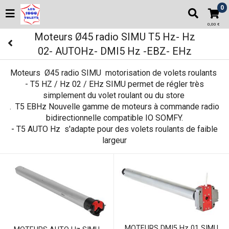
0
0,00 €
Moteurs Ø45 radio SIMU T5 Hz- Hz
02- AUTOHz- DMI5 Hz -EBZ- EHz
Moteurs Ø45 radio SIMU
motorisation de volets roulants
- T5 HZ / Hz 02 / EHz SIMU
permet de régler très
simplement du volet roulant ou du store
. T5 EBHz Nouvelle gamme de moteurs à commande radio
bidirectionnelle compatible IO SOMFY
.
-
T5 AUTO Hz
s'adapte pour des volets roulants de faible
largeur
MOTEURS DMI5 Hz 01 SIMU