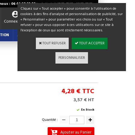
ous : 06 41 98 30 00
Lundi - Vendredi / 8H30 - 12H00 et 14H00 - 18H00
Cliquez sur « Tout accepter » pour consentir à l'utilisation de
cookies à des fins d’analyse et personnalisation de publicité, sur
« Personnaliser » pour paramétrer vos choix ou sur « Tout
Votre panier
Connexion
refuser » pour vous opposer à ces utilisations sur ce site à
0,00 €
TTC
l’exception de ceux qui sont strictement nécessaires.
TION
ACTUALITES : BLOG
TOUT REFUSER
TOUT ACCEPTER
PERSONNALISER
Continuer les achats
4,28 €
TTC
3,57 € HT
En Stock
Quantité :
Ajouter au Panier