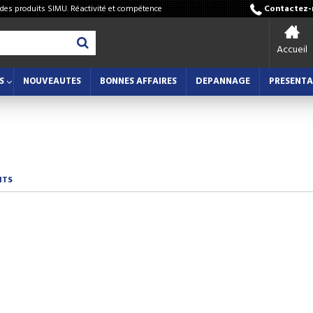
 des produits SIMU. Réactivité et compétence
Contactez-n
Accueil
S
NOUVEAUTES
BONNES AFFAIRES
DEPANNAGE
PRESENTA
NTS