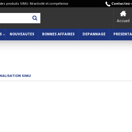
 des produits SIMU. Réactivité et compétence
Contactez-n
Accueil
S
NOUVEAUTES
BONNES AFFAIRES
DEPANNAGE
PRESENTA
GNALISATION SIMU