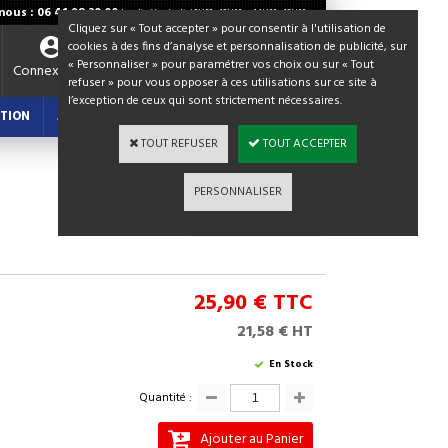
ous : 06 41 98 30 00
Lundi - Vendredi / 8H30 - 12H00 et 14H00 - 18H00
Cliquez sur « Tout accepter » pour consentir à l'utilisation de
cookies à des fins d’analyse et personnalisation de publicité, sur
« Personnaliser » pour paramétrer vos choix ou sur « Tout
Votre panier
Connexion
refuser » pour vous opposer à ces utilisations sur ce site à
0,00 €
TTC
l’exception de ceux qui sont strictement nécessaires.
TION
ACTUALITES : BLOG
TOUT REFUSER
TOUT ACCEPTER
PERSONNALISER
Continuer les achats
25,90 €
TTC
21,58 € HT
En Stock
Quantité :
Ajouter au Panier