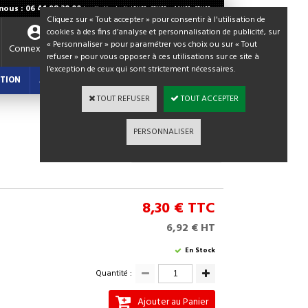
ous : 06 41 98 30 00
Lundi - Vendredi / 8H30 - 12H00 et 14H00 - 18H00
Cliquez sur « Tout accepter » pour consentir à l'utilisation de
cookies à des fins d’analyse et personnalisation de publicité, sur
« Personnaliser » pour paramétrer vos choix ou sur « Tout
Votre panier
Connexion
refuser » pour vous opposer à ces utilisations sur ce site à
0,00 €
TTC
l’exception de ceux qui sont strictement nécessaires.
TION
ACTUALITES : BLOG
TOUT REFUSER
TOUT ACCEPTER
PERSONNALISER
Continuer les achats
8,30 €
TTC
6,92 € HT
En Stock
Quantité :
Ajouter au Panier