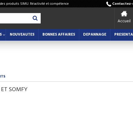
 des produits SIMU. Réactivité et compétence
Contactez-n
Accueil
S
NOUVEAUTES
BONNES AFFAIRES
DEPANNAGE
PRESENTA
NTS
U ET SOMFY