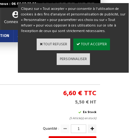
ous : 06 41 98 30 00
Lundi - Vendredi / 8H30 - 12H00 et 14H00 - 18H00
Cliquez sur « Tout accepter » pour consentir à l'utilisation de
cookies à des fins d’analyse et personnalisation de publicité, sur
« Personnaliser » pour paramétrer vos choix ou sur « Tout
Votre panier
Connexion
refuser » pour vous opposer à ces utilisations sur ce site à
0,00 €
TTC
l’exception de ceux qui sont strictement nécessaires.
TION
ACTUALITES : BLOG
TOUT REFUSER
TOUT ACCEPTER
PERSONNALISER
Continuer les achats
6,60 €
TTC
5,50 € HT
En Stock
(5 Article(s) en stock)
Quantité :